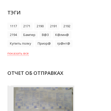
ТЭГИ
1117
2171
2190
2191
2192
2194
Бампер
В@З
К@лин@
Купить полку
Приор@
гр@нт@
показать все
ОТЧЕТ ОБ ОТПРАВКАХ