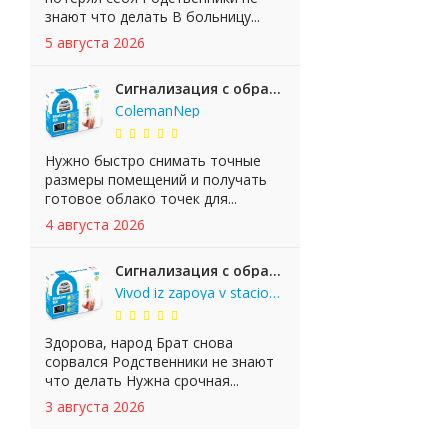
знают что делать В больницу...
5 августа 2026
Сигнализация с обратной связью StarLine E65 BT 2CAN+LIN
ColemanNep
Нужно быстро снимать точные
размеры помещений и получать
готовое облако точек для...
4 августа 2026
Сигнализация с обратной связью StarLine E65 BT 2CAN+LIN
Vivod iz zapoya v stacionare_ruKr
Здорова, народ Брат снова
сорвался Родственники не знают
что делать Нужна срочная...
3 августа 2026