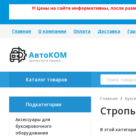
!!! Цены на сайте информативны, после ра
Главная
О компании
Оплата
Доставка
Гар
Каталог товаров
Главная
/
Букс
Подкатегории
Стропы
Аксессуары для
буксировочного
В этой категори
оборудования