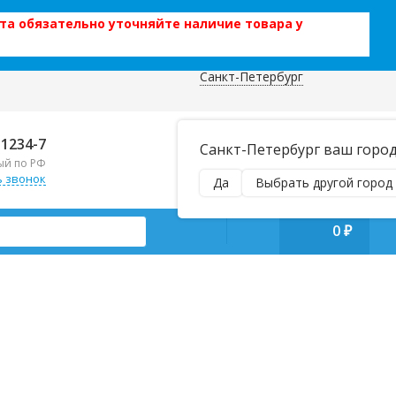
та обязательно уточняйте наличие товара у
Санкт-Петербург
 данных
Отправляем почтой и ТК,
-1234-7
Санкт-Петербург ваш горо
наложенным платежом!
ый по РФ
Пн–Вс 9:00–21:00
ь звонок
Да
Выбрать другой город
manager@regiontehsnab.ru
0
₽