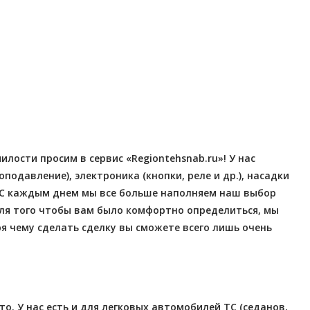
Отправлено - 2026-08-04
Количество заказов 3
лости просим в сервис «Regiontehsnab.ru»! У нас
давление), электроника (кнопки, реле и др.), насадки
. С каждым днем мы все больше наполняем наш выбор
ля того чтобы вам было комфортно определиться, мы
я чему сделать сделку вы сможете всего лишь очень
. У нас есть и для легковых автомобилей ТС (седанов,