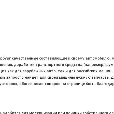
- 2026-08-03
Отправлено - 2026-08-05
 заказов 11
Количество заказов 12
ербург качественные составляющие к своему автомобилю, ми
ения, доработки транспортного средства (например, шумопо
ия как для зарубежных авто, так и для российских машин
ь запросто найдет для своей машины нужную запчасть. Д
уаторов», общее число товаров на странице 0шт., благодар
надобится для модернизации или починки собственного авто