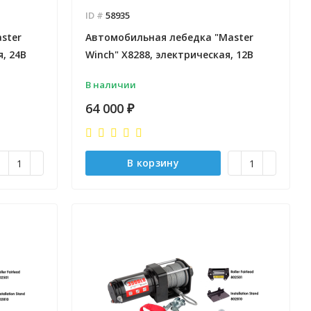
ID #
58935
ster
Автомобильная лебедка "Master
, 24В
Winch" X8288, электрическая, 12В
В наличии
64 000
₽
В корзину