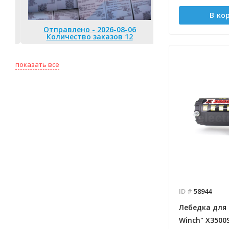
В ко
Отправлено - 2026-08-06
Отправлено 
Количество заказов 12
Количество
показать все
ID #
58944
Лебедка для
Winch" Х3500S