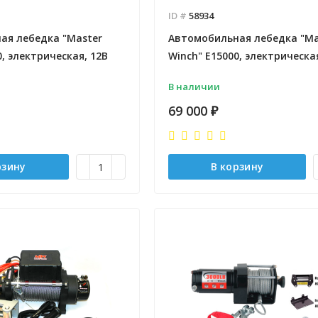
ID #
58934
ая лебедка "Master
Автомобильная лебедка "Ma
0, электрическая, 12В
Winch" E15000, электрическая
В наличии
69 000
₽
рзину
В корзину