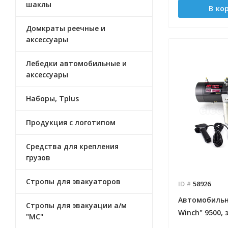
шаклы
В ко
Домкраты реечные и
аксессуары
Лебедки автомобильные и
аксеcсуары
Наборы, Tplus
Продукция с логотипом
Средства для крепления
грузов
Стропы для эвакуаторов
ID #
58926
Автомобильн
Стропы для эвакуации а/м
Winch" 9500, 
"МС"