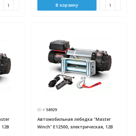
В корзину
ID #
58929
ster
Автомобильная лебедка "Master
 12В
Winch" E12500, электрическая, 12В