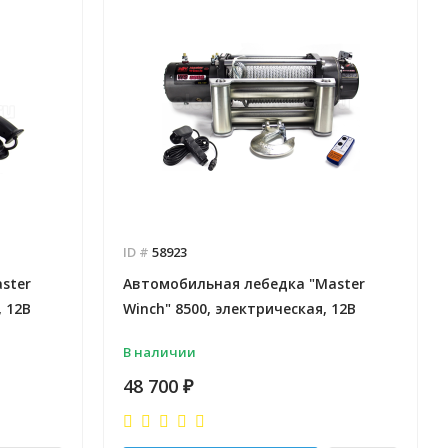
ID #
58923
ster
Автомобильная лебедка "Master
, 12В
Winch" 8500, электрическая, 12В
В наличии
48 700
₽