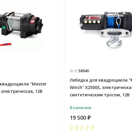
ID #
58940
Лебедка для квадроцикла "
 квадроцикла "Master
Winch" Х2500S, электрическая
, электрическая, 12В
синтетическим тросом, 12В
В наличии
19 500
₽