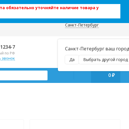
та обязательно уточняйте наличие товара у
Санкт-Петербург
 данных
Отправляем почтой и ТК,
-1234-7
Санкт-Петербург ваш горо
наложенным платежом!
ый по РФ
Пн–Вс 9:00–21:00
ь звонок
Да
Выбрать другой город
manager@regiontehsnab.ru
0
₽