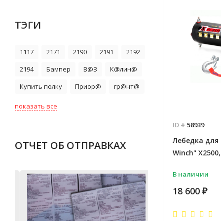
ТЭГИ
1117
2171
2190
2191
2192
2194
Бампер
В@З
К@лин@
Купить полку
Приор@
гр@нт@
показать все
ID #
58939
Лебедка для
ОТЧЕТ ОБ ОТПРАВКАХ
Winch" Х2500
В наличии
18 600
₽