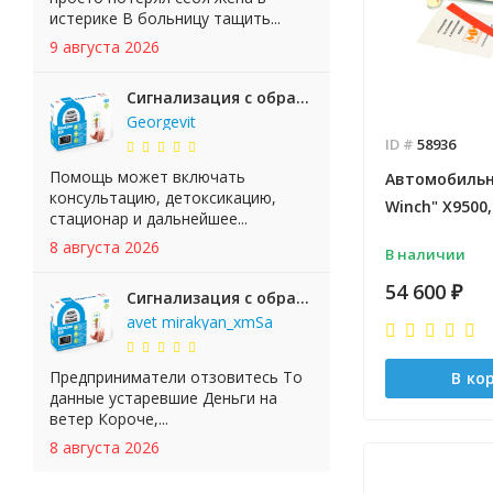
истерике В больницу тащить...
9 августа 2026
Сигнализация с обратной связью StarLine E65 BT 2CAN+LIN
Georgevit
ID #
58936
Помощь может включать
Автомобильн
консультацию, детоксикацию,
Winch" X9500
стационар и дальнейшее...
8 августа 2026
В наличии
54 600
₽
Сигнализация с обратной связью StarLine E65 BT 2CAN+LIN
avet mirakyan_xmSa
Предприниматели отзовитесь То
В ко
данные устаревшие Деньги на
ветер Короче,...
8 августа 2026