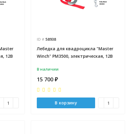
ID #
58938
Master
Лебедка для квадроцикла "Master
я, 12В
Winch" PM3500, электрическая, 12В
В наличии
15 700
₽
В корзину