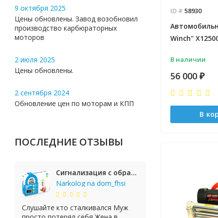
9 октября 2025
ID #
58930
Цены обновлены. Завод возобновил
Автомобильн
производство карбюраторных
моторов
Winch" X1250
2 июля 2025
В наличии
Цены обновлены.
56 000
₽
2 сентября 2024
Обновление цен по моторам и КПП
В ко
ПОСЛЕДНИЕ ОТЗЫВЫ
Сигнализация с обратной связью StarLine E65 BT 2CAN+LIN
Narkolog na dom_fhsi
Слушайте кто сталкивался Муж
просто потерял себя Жена в