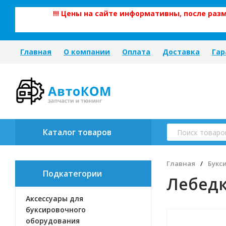
!!! Цены на сайте информативны, после ра
Главная
О компании
Оплата
Доставка
Гар
Каталог товаров
Главная
/
Букс
Подкатегории
Лебед
Аксессуары для
буксировочного
оборудования