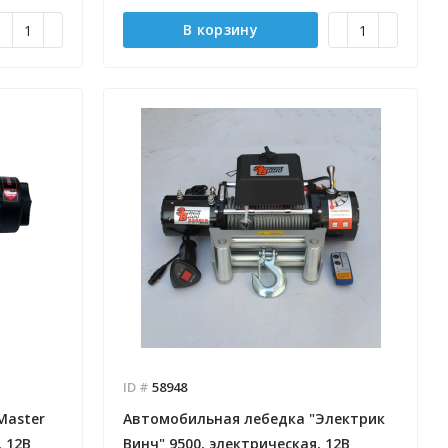
В корзину
Отправлено - 2026-08-03
Отправлено - 2026-08-0
Количество заказов 11
Количество заказов 10
ID #
58948
Master
Автомобильная лебедка "Электрик
, 12В
Винч" 9500, электрическая, 12В