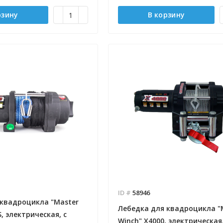
рзину
В корзину
- 2026-08-05
 заказов 12
Отправлено - 2026-08-04
Количество заказов 3
ID #
58946
 квадроцикла "Master
Лебедка для квадроцикла "
, электрическая, с
Winch" Х4000, электрическая