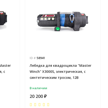
ID #
58941
Master
Лебедка для квадроцикла "Master
, с
Winch" Х3000S, электрическая, с
синтетическим тросом, 12В
В наличии
20 200
₽