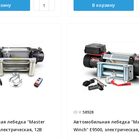
рзину
В корзину
ID #
58928
ая лебедка "Master
Автомобильная лебедка "Ma
электрическая, 12В
Winch" E9500, электрическая,