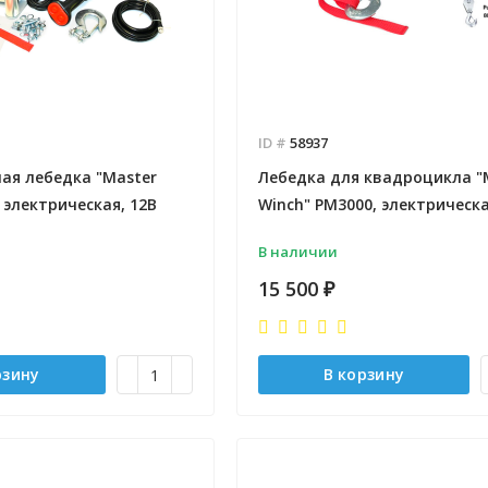
ID #
58937
ая лебедка "Master
Лебедка для квадроцикла "
, электрическая, 12В
Winch" PM3000, электрическа
В наличии
15 500
₽
рзину
В корзину