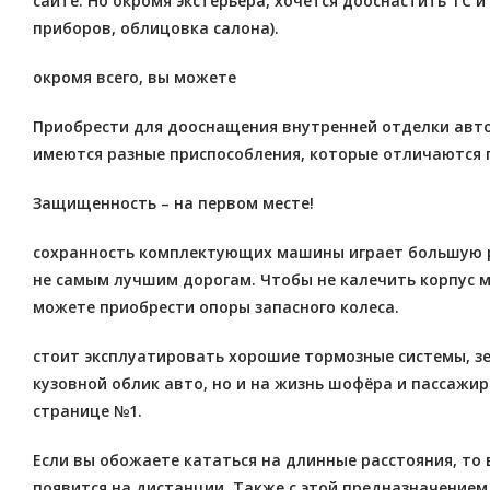
сайте. Но окромя экстерьера, хочется дооснастить ТС 
приборов, облицовка салона).
окромя всего, вы можете
Приобрести для дооснащения внутренней отделки авто
имеются разные приспособления, которые отличаются п
Защищенность – на первом месте!
сохранность комплектующих машины играет большую рол
не самым лучшим дорогам. Чтобы не калечить корпус м
можете приобрести опоры запасного колеса.
стоит эксплуатировать хорошие тормозные системы, зе
кузовной облик авто, но и на жизнь шофёра и пассажи
странице №1.
Если вы обожаете кататься на длинные расстояния, т
появится на дистанции. Также с этой предназначением