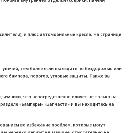
я тюнинга внутренней отделки (коврики, панели
илители), и плюс автомобильные кресла. На странице
 увечий, тем более если вы ездите по бездорожью или
его бампера, порогов, угловые защиты. Также вы
дъемники, что непосредственно влияет не только на
 разделе «Бамперы» «Запчасти» и вы находитесь на
ованием во избежание проблем, которые могут
и вы нередко держите в машине, относительно не