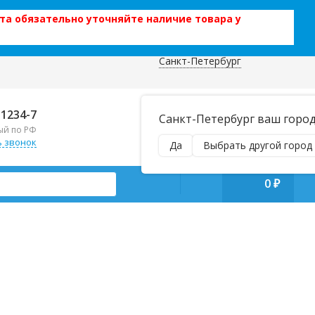
та обязательно уточняйте наличие товара у
Санкт-Петербург
 данных
Отправляем почтой и ТК,
-1234-7
Санкт-Петербург ваш горо
наложенным платежом!
ый по РФ
Пн–Вс 9:00–21:00
ь звонок
Да
Выбрать другой город
manager@regiontehsnab.ru
0
₽