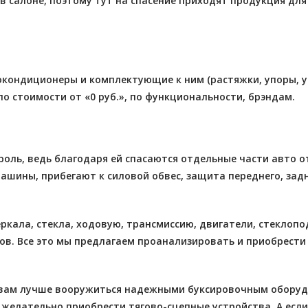
и в салоне, поэтому тут на спасение приходят продукция дл
кондиционеры и комплектующие к ним (растяжки, упоры, ус
о стоимости от «0 руб.», по функциональности, брэндам.
ь, ведь благодаря ей спасаются отдельные части авто от
ашины, прибегают к силовой обвес, защита переднего, задн
ркала, стекла, ходовую, трансмиссию, двигатели, стеклопо
ров. Все это мы предлагаем проанализировать и приобрести
о вам лучше вооружиться надежными буксировочным оборуд
 желательно приобрести тягово-сцепные устройства. А есл