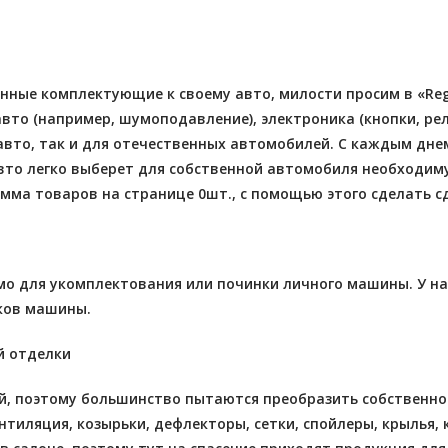
енные комплектующие к своему авто, милости просим в «Reg
то (например, шумоподавление), электроника (кнопки, реле
вто, так и для отечественных автомобилей. С каждым дне
то легко выберет для собственной автомобиля необходиму
умма товаров на странице 0шт., с помощью этого сделать с
имо для укомплектования или починки личного машины. У н
иков машины.
й отделки
, поэтому большинство пытаются преобразить собственное
ентиляция, козырьки, дефлекторы, сетки, спойлеры, крылья