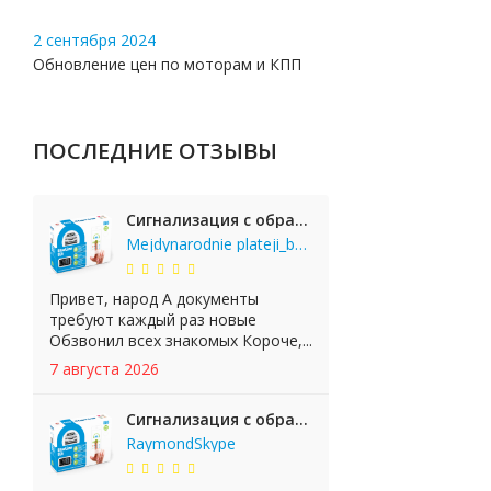
2 сентября 2024
Обновление цен по моторам и КПП
ПОСЛЕДНИЕ ОТЗЫВЫ
Сигнализация с обратной связью StarLine E65 BT 2CAN+LIN
Mejdynarodnie plateji_bgKi
Привет, народ А документы
требуют каждый раз новые
Обзвонил всех знакомых Короче,...
7 августа 2026
Сигнализация с обратной связью StarLine E65 BT 2CAN+LIN
RaymondSkype