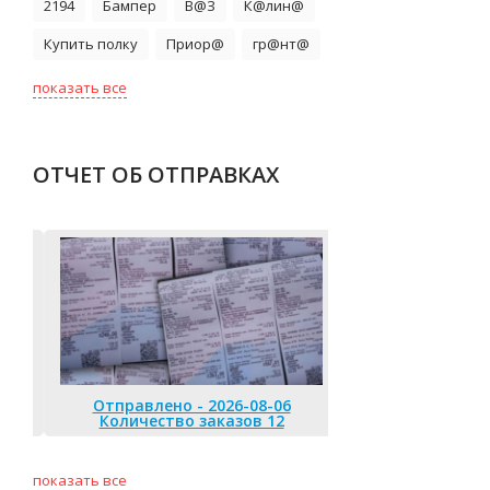
2194
Бампер
В@З
К@лин@
Купить полку
Приор@
гр@нт@
показать все
ОТЧЕТ ОБ ОТПРАВКАХ
Отправлено - 2026-08-05
Количество заказов 12
Отправлено 
Количество
показать все