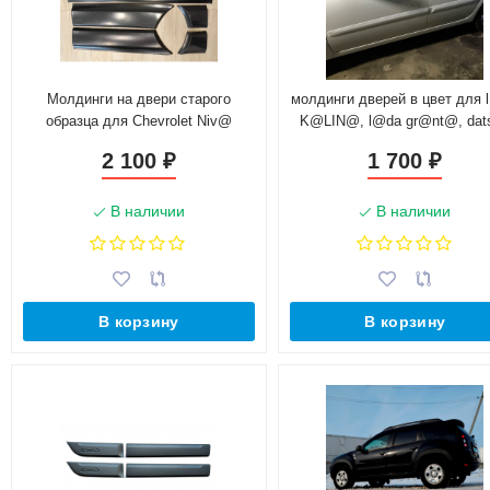
Молдинги на двери старого
молдинги дверей в цвет для 
образца для Chevrolet Niv@
K@LIN@, l@da gr@nt@, dat
on-do, mi-do
2 100
1 700
₽
₽
В наличии
В наличии
В корзину
В корзину