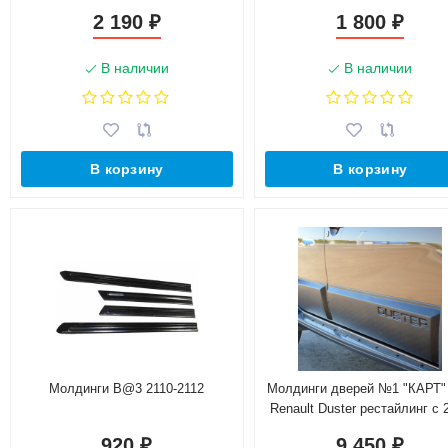
2 190
1 800
₽
₽
В наличии
В наличии
В корзину
В корзину
Молдинги B@3 2110-2112
Молдинги дверей №1 "КАРТ"
Renault Duster рестайлинг с 
(с комплектацией)
920
9 450
₽
₽