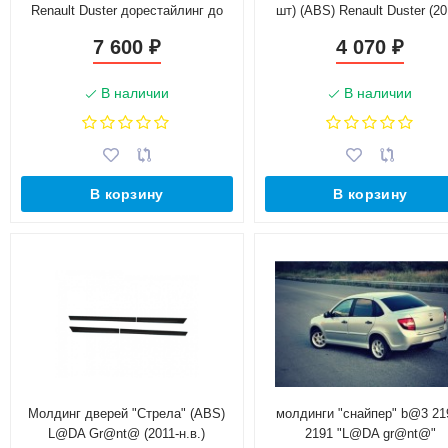
Renault Duster дорестайлинг до
шт) (ABS) Renault Duster (20
2015 г.в. (без комплектации)
2020 г.в.)
7 600
4 070
₽
₽
В наличии
В наличии
В корзину
В корзину
Молдинг дверей "Стрела" (ABS)
молдинги "снайпер" b@3 21
L@DA Gr@nt@ (2011-н.в.)
2191 "L@DA gr@nt@"