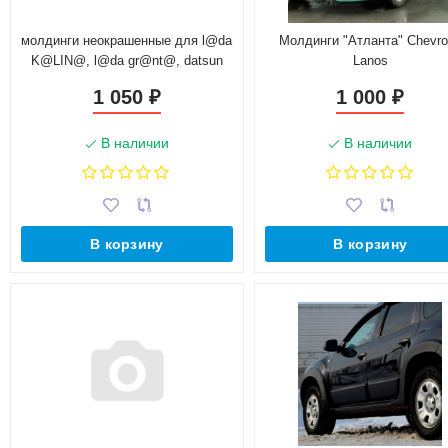
молдинги неокрашенные для l@da
Молдинги "Атланта" Chevro
K@LIN@, l@da gr@nt@, datsun
Lanos
on-do, mi-do
1 050
1 000
₽
₽
В наличии
В наличии
В корзину
В корзину