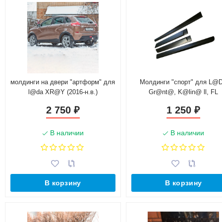
молдинги на двери "артформ" для
Молдинги "спорт" для L@
l@da XR@Y (2016-н.в.)
Gr@nt@, K@lin@ ll, FL
2 750
1 250
₽
₽
В наличии
В наличии
В корзину
В корзину