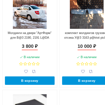
Молдинги на двери "АртФорм"
комплект молдингов грузов
для B@3 2190, 2191 L@DA
отсека У@З 3163 p@triot pic
Gr@nt@ (2011-н.в.)
(стеклопластик)
3 800
10 000
₽
₽
В наличии
В наличии
В корзину
В корзину