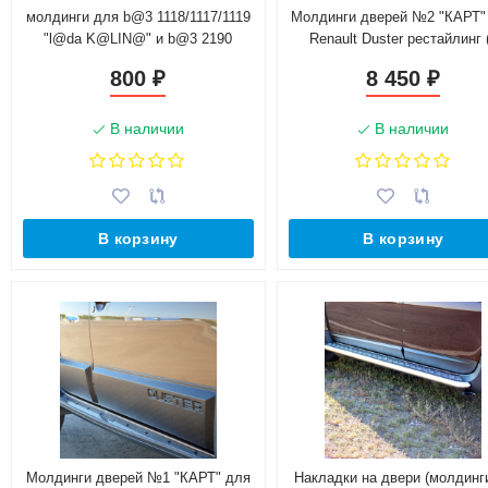
молдинги для b@3 1118/1117/1119
Молдинги дверей №2 "КАРТ"
"l@da K@LIN@" и b@3 2190
Renault Duster рестайлинг 
"l@da gr@nt@"
комплектацией)
800
8 450
₽
₽
В наличии
В наличии
В корзину
В корзину
Молдинги дверей №1 "КАРТ" для
Накладки на двери (молдинги