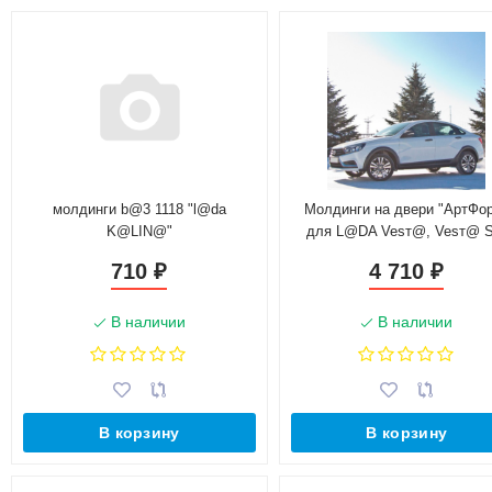
молдинги b@3 1118 "l@da
Молдинги на двери "АртФо
K@LIN@"
для L@DA Vesт@, Vesт@ 
(2016-н.в.), седан
710
4 710
₽
₽
В наличии
В наличии
В корзину
В корзину