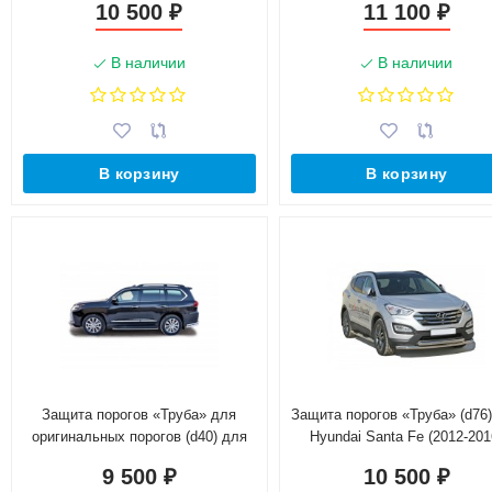
10 500
11 100
₽
₽
(Окрашенное)
В наличии
В наличии
В корзину
В корзину
Защита порогов «Труба» для
Защита порогов «Труба» (d76
оригинальных порогов (d40) для
Hyundai Santa Fe (2012-201
Lexus LX 450d (20160-н.в.)
(Окрашенное)
9 500
10 500
₽
₽
(Окрашенное)