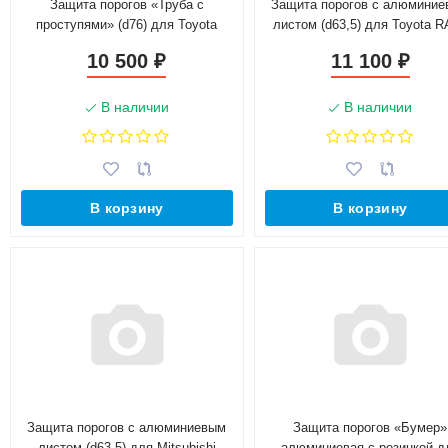
Защита порогов «Труба с
Защита порогов с алюмини
проступями» (d76) для Toyota
листом (d63,5) для Toyota 
RAV4 рестайлинг, (2015-н.в.)
рестайлинг, (2015-н.в.)
10 500
11 100
₽
₽
(Окрашенное)
(Окрашенное)
В наличии
В наличии
В корзину
В корзину
Защита порогов с алюминиевым
Защита порогов «Бумер»
листом (d63,5) для Mitsubishi
алюминиевая с резинкой д