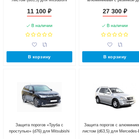
Outlander (2015-н.в.)(Окрашенное)
Mitsubishi Outlander (2015-н.
11 100
27 300
₽
₽
В наличии
В наличии
В корзину
В корзину
Защита порогов «Труба с
Защита порогов с алюмини
проступью» (d76) для Mitsubishi
листом (d63,5) для Mercedes
Outlander (2014-2016)(Окрашенное)
ML 320/350 (2001-2005)