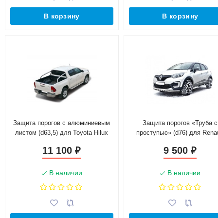
В корзину
В корзину
Защита порогов с алюминиевым
Защита порогов «Труба с
листом (d63,5) для Toyota Hilux
проступью» (d76) для Renau
pickup (2017-н.в.)(Окрашенное)
Kaptur (2016-н.в.)(Окрашенн
11 100
9 500
₽
₽
В наличии
В наличии