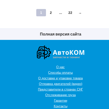
1
2
...
22
→
Полная версия сайта
О нас
Способы оплаты
О доставке и упаковке товара
Отправка двигателей (видео)
Представители в странах СНГ
Oтслеживание груза
Гарантии
Контакты