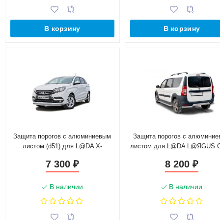
В корзину
В корзину
Защита порогов с алюминиевым
Защита порогов с алюмини
листом (d51) для L@DA X-
листом для L@DA L@ЯGUS C
ray(Окрашенное)
(d51)(Окрашенное)
7 300
8 200
₽
₽
В наличии
В наличии