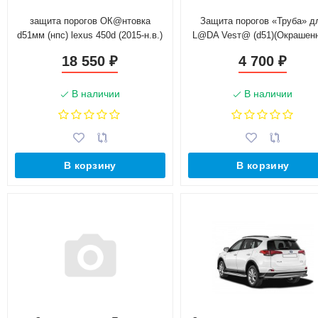
защита порогов ОК@нтовка
Защита порогов «Труба» д
d51мм (нпс) lexus 450d (2015-н.в.)
L@DA Vesт@ (d51)(Окрашен
18 550
4 700
₽
₽
В наличии
В наличии
В корзину
В корзину