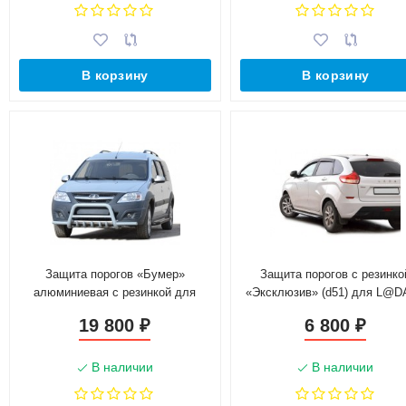
В корзину
В корзину
Защита порогов «Бумер»
Защита порогов с резинко
алюминиевая с резинкой для
«Эксклюзив» (d51) для L@D
L@DA L@ЯGUS Cross
ray
19 800
6 800
₽
₽
В наличии
В наличии