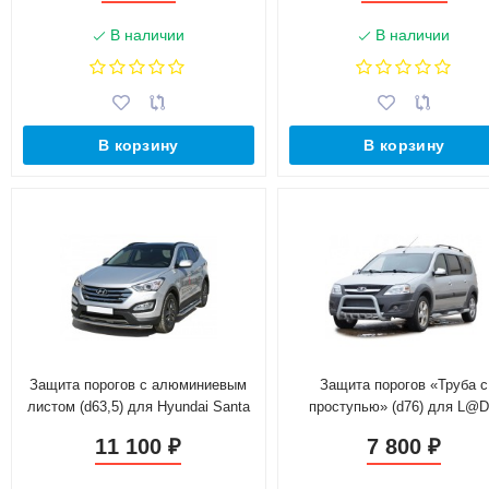
В наличии
В наличии
В корзину
В корзину
Защита порогов с алюминиевым
Защита порогов «Труба с
листом (d63,5) для Hyundai Santa
проступью» (d76) для L@
Fe (2012-2016)(Окрашенное)
L@ЯGUS Cross(Окрашенно
11 100
7 800
₽
₽