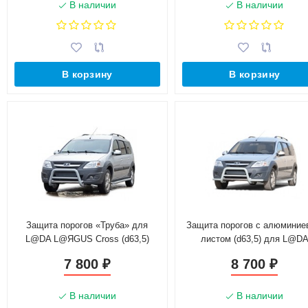
В наличии
В наличии
В корзину
В корзину
Защита порогов «Труба» для
Защита порогов с алюмини
L@DA L@ЯGUS Cross (d63,5)
листом (d63,5) для L@D
(Окрашенное)
L@ЯGUS Cross(Окрашенно
7 800
8 700
₽
₽
В наличии
В наличии