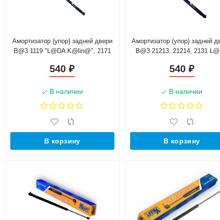
Амортизатор (упор) задней двери
Амортизатор (упор) задней д
B@3 1119 "L@DA K@lin@", 2171
B@3 21213, 21214, 2131 L
"L@DA Prior@", 2192 "L@DA
4х4 в сборе
540
540
₽
₽
K@lin@ 2" хэтчбэк в сборе (1119-
8231010)
В наличии
В наличии
В корзину
В корзину