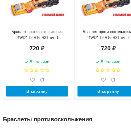
Браслет противоскольжения
Браслет противоскольжен
"4WD" T8 R16-R21 тип 1
"4WD" T8 R16-R21 тип 2
повышенной прочности для шин
повышенной прочности для 
720
720
₽
₽
205-235 мм, Tplus
235-305 мм, Tplus
В наличии
В наличии
В корзину
В корзину
Браслеты противоскольжения