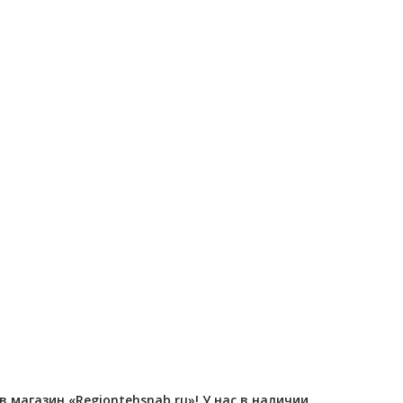
Отправлено - 2026-08-06
Отправлено - 2026-08-0
Количество заказов 12
Количество заказов 12
магазин «Regiontehsnab.ru»! У нас в наличии