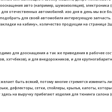
оснащения авто (например, шумоизоляция), электроника (кн
 для отечественных автомобилей. изо дня в день мы все 
одобрать для своей автомобиля интересующую запчасть. 
Накладки на кабину», количество продукции на странице 2
одимо для дооснащения а так же приведения в рабочее сос
в, хэтчбеков), и для внедорожников, и для крупногабарит
желает быть всякий, потому многие стремятся изменить ли
рьки, дефлекторы, сетки, спойлеры, крылья, капоты, котор
у здесь на выручку прибегают изделия для тюнинга салона (