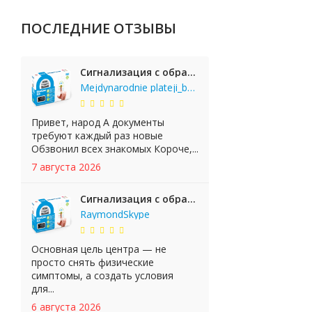
ПОСЛЕДНИЕ ОТЗЫВЫ
Сигнализация с обратной связью StarLine E65 BT 2CAN+LIN
Mejdynarodnie plateji_bgKi
Привет, народ А документы
требуют каждый раз новые
Обзвонил всех знакомых Короче,...
7 августа 2026
Сигнализация с обратной связью StarLine E65 BT 2CAN+LIN
RaymondSkype
Основная цель центра — не
просто снять физические
симптомы, а создать условия
для...
6 августа 2026