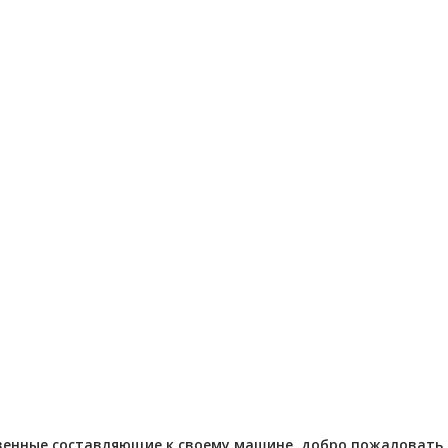
Отправлено - 2026-08-03
Количество заказов 11
- 2026-08-04
 заказов 3
венные составляющие к своему машине, добро пожаловать в 