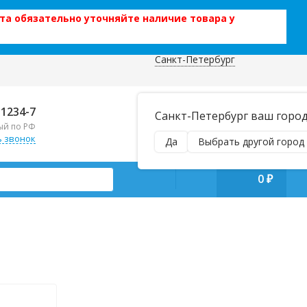
та обязательно уточняйте наличие товара у
Санкт-Петербург
 данных
Отправляем почтой и ТК,
-1234-7
Санкт-Петербург ваш горо
наложенным платежом!
ый по РФ
Пн–Вс 9:00–21:00
ь звонок
Да
Выбрать другой город
manager@regiontehsnab.ru
0
₽