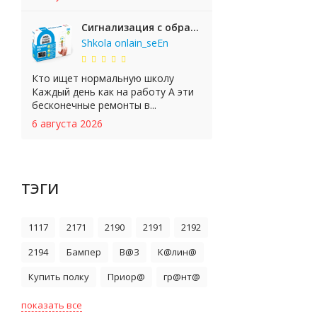
Сигнализация с обратной связью StarLine E65 BT 2CAN+LIN
Shkola onlain_seEn
Кто ищет нормальную школу
Каждый день как на работу А эти
бесконечные ремонты в...
6 августа 2026
ТЭГИ
1117
2171
2190
2191
2192
2194
Бампер
В@З
К@лин@
Купить полку
Приор@
гр@нт@
показать все