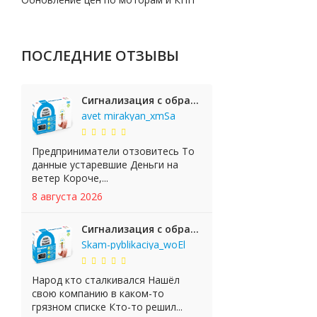
ПОСЛЕДНИЕ ОТЗЫВЫ
Сигнализация с обратной связью StarLine E65 BT 2CAN+LIN
avet mirakyan_xmSa
Предприниматели отзовитесь То
данные устаревшие Деньги на
ветер Короче,...
8 августа 2026
Сигнализация с обратной связью StarLine E65 BT 2CAN+LIN
Skam-pyblikaciya_woEl
Народ кто сталкивался Нашёл
свою компанию в каком-то
грязном списке Кто-то решил...