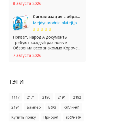
8 августа 2026
Сигнализация с обратной связью StarLine E65 BT 2CAN+LIN
Mejdynarodnie plateji_bgKi
Привет, народ А документы
требуют каждый раз новые
Обзвонил всех знакомых Короче,...
7 августа 2026
ТЭГИ
1117
2171
2190
2191
2192
2194
Бампер
В@З
К@лин@
Купить полку
Приор@
гр@нт@