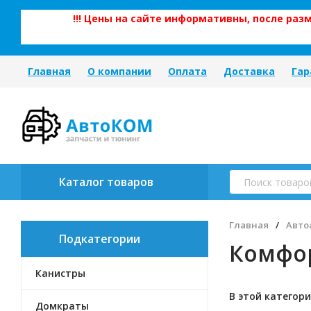
!!! Цены на сайте информативны, после ра
Главная
О компании
Оплата
Доставка
Гар
Каталог товаров
Главная
/
Авто
Подкатегории
Комфор
Канистры
В этой категори
Домкраты