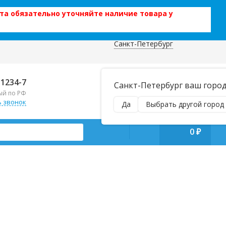
та обязательно уточняйте наличие товара у
Санкт-Петербург
 данных
Отправляем почтой и ТК,
-1234-7
Санкт-Петербург ваш горо
наложенным платежом!
ый по РФ
Пн–Вс 9:00–21:00
ь звонок
Да
Выбрать другой город
manager@regiontehsnab.ru
0
₽