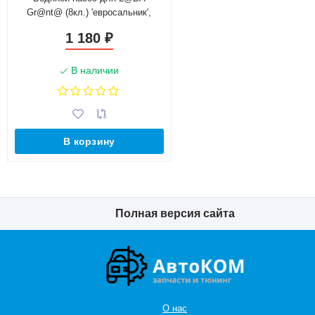
Gr@nt@ (8кл.) 'евросальник',
подшипник 'шарик+ролик' 21116-
1 180
₽
1307010Т "ТУРБО" с
АЛЮМИНИЕВОЙ крыльчаткой
увеличенной производительности
В наличии
В корзину
Полная версия сайта
О нас