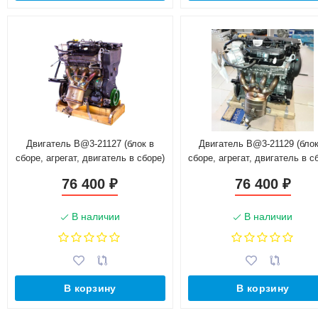
Двигатель B@3-21127 (блок в
Двигатель B@3-21129 (блок
сборе, агрегат, двигатель в сборе)
сборе, агрегат, двигатель в с
для автомобиля с РКПП
для автомобиля с КПП ги
76 400
76 400
₽
₽
выжимным
В наличии
В наличии
В корзину
В корзину