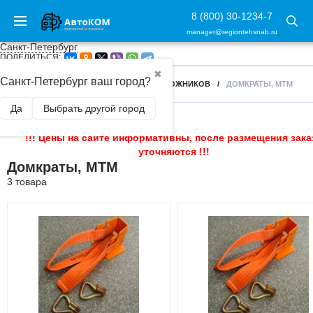
8 (800) 30-1234-7
manager@regiontehsnab.ru
Санкт-Петербург
ПОДЕЛИТЬСЯ:
✖
Санкт-Петербург ваш город?
ГЛАВНАЯ
/
АКСЕССУАРЫ ДЛЯ ВНЕДОРОЖНИКОВ
/
ДОМКРАТЫ, МТМ
Да
Выбрать другой город
!!! Цены на сайте информативны, после размещения зака
уточняются !!!
Домкраты, МТМ
3 товара