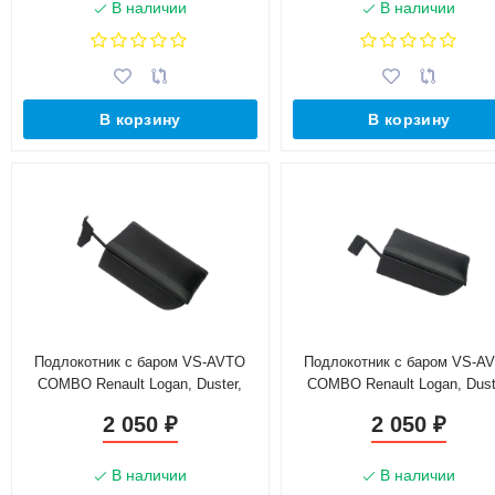
В наличии
В наличии
В корзину
В корзину
Подлокотник с баром VS-AVTO
Подлокотник с баром VS-A
COMBO Renault Logan, Duster,
COMBO Renault Logan, Dust
Sandero (без регулировки сидений
Sandero (с регулировкой сид
2 050
2 050
₽
₽
по высоте)
по высоте)
В наличии
В наличии