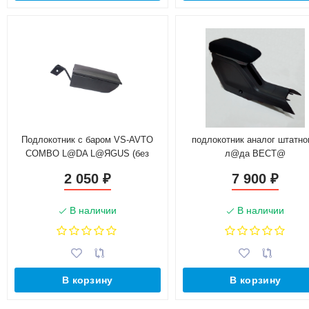
Подлокотник с баром VS-AVTO
подлокотник аналог штатн
COMBO L@DA L@ЯGUS (без
л@да ВЕСТ@
регулировки сидений по высоте)
2 050
7 900
₽
₽
В наличии
В наличии
В корзину
В корзину