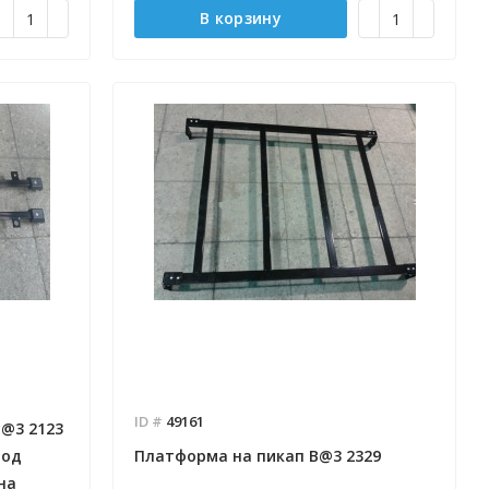
В корзину
ID #
49161
@3 2123
под
Платформа на пикап B@3 2329
на