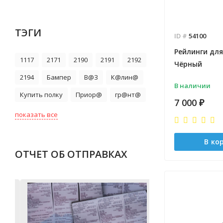
ТЭГИ
ID #
54100
Рейлинги для
1117
2171
2190
2191
2192
Чёрный
2194
Бампер
В@З
К@лин@
В наличии
Купить полку
Приор@
гр@нт@
7 000
₽
показать все
В ко
ОТЧЕТ ОБ ОТПРАВКАХ