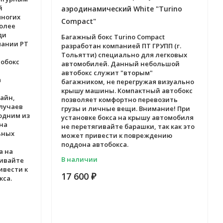
й
аэродинамический White "Turino
многих
Compact"
олее
ди
Багажный бокс Turino Compact
пании PT
разработан компанией ПТ ГРУПП (г.
Тольятти) специально для легковых
обокс
автомобилей. Данный небольшой
автобокс служит "вторым"
а
багажником, не перегружая визуально
крышу машины. Компактный автобокс
айн,
позволяет комфортно перевозить
лучаев
грузы и личные вещи. Внимание! При
одним из
установке бокса на крышу автомобиля
на
не перетягивайте барашки, так как это
ьных
может привести к повреждению
поддона автобокса.
а на
В наличии
гивайте
ивести к
17 600
₽
кса.