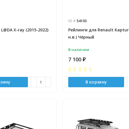
ID #
54103
 L@DA X-ray (2015-2022)
Рейлинги для Renault Kaptur
н.в.) Чёрный
В наличии
7 100
₽
рзину
В корзину