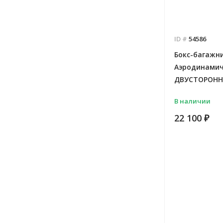
ID #
54586
Бокс-багажн
Аэродинамиче
ДВУСТОРОНН
В наличии
22 100
₽