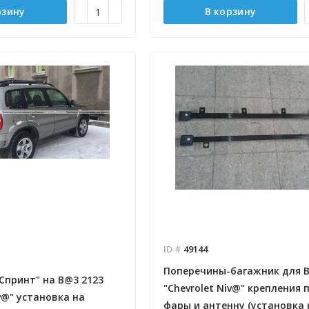
рзину
В корзину
ID #
49144
Поперечины-багажник для B
Спринт" на B@3 2123
"Chevrolet Niv@" крепления 
iv@" установка на
фары и антенну (установка 