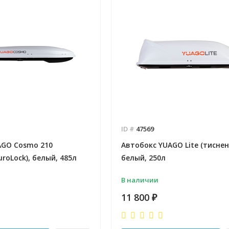
ID #
47569
AGO Cosmo 210
Автобокс YUAGO Lite (тиснен
uroLock), белый, 485л
белый, 250л
В наличии
11 800
₽