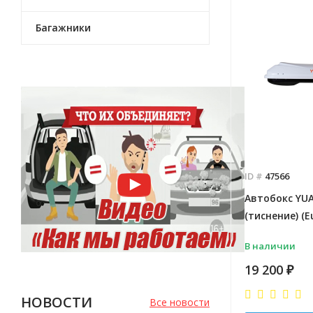
Багажники
ID #
47566
Автобокс YU
(тиснение) (E
В наличии
19 200
₽
НОВОСТИ
Все новости