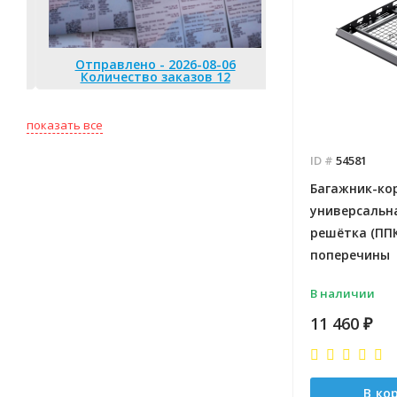
Отправлено - 2026-08-06
Отправлено 
Количество заказов 12
Количество
показать все
ID #
54581
Багажник-ко
универсальн
решётка (ППК
поперечины
В наличии
11 460
₽
В ко