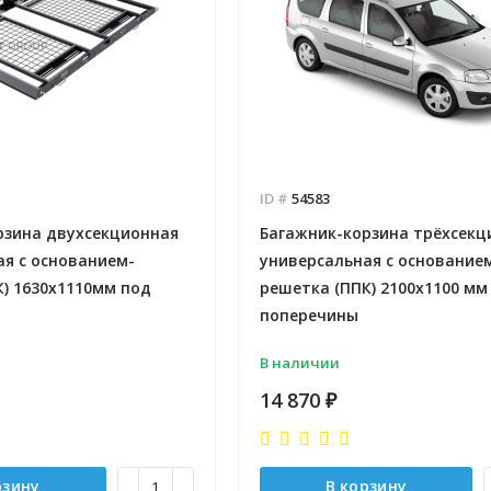
- 2026-08-05
 заказов 12
Отправлено - 2026-08-04
Количество заказов 3
ID #
54583
рзина двухсекционная
Багажник-корзина трёхсекц
ая с основанием-
универсальная с основание
) 1630х1110мм под
решетка (ППК) 2100х1100 мм
поперечины
В наличии
14 870
₽
рзину
В корзину