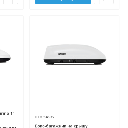
rino 1"
ID #
54596
Бокс-багажник на крышу
фигурным