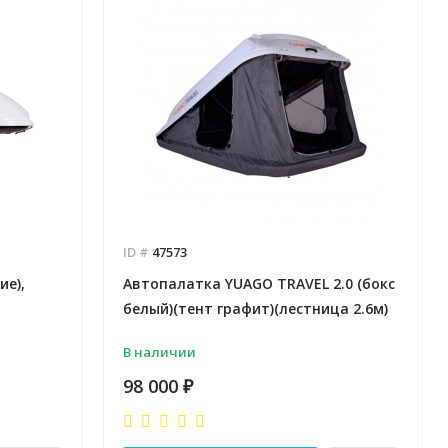
ID #
47573
ие),
Автопалатка YUAGO TRAVEL 2.0 (бокс
белый)(тент графит)(лестница 2.6м)
В наличии
98 000
₽