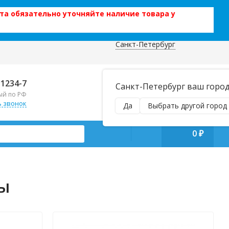
та обязательно уточняйте наличие товара у
Санкт-Петербург
 данных
Отправляем почтой и ТК,
-1234-7
Санкт-Петербург ваш горо
наложенным платежом!
ый по РФ
Пн–Вс 9:00–21:00
ь звонок
Да
Выбрать другой город
manager@regiontehsnab.ru
0
₽
ны