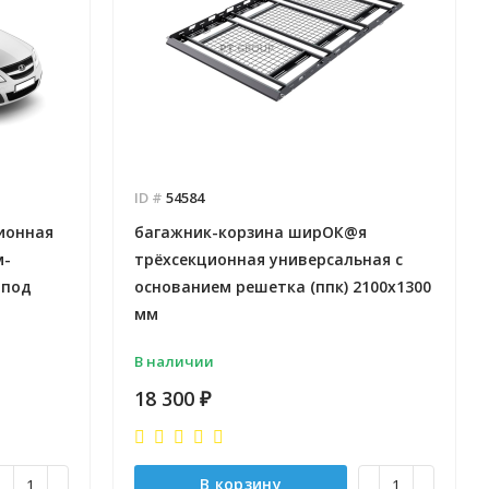
Отправлено - 2026-08-03
Отправлено - 2026-08-0
Количество заказов 11
Количество заказов 10
ID #
54584
ионная
багажник-корзина ширОК@я
м-
трёхсекционная универсальная с
 под
основанием решетка (ппк) 2100х1300
мм
В наличии
18 300
₽
В корзину