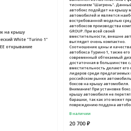
тиснением "Шагрень". Данны
автобокс подойдет на крышу 
автомобилей и является наиб
востребованной моделью сре
автобоксов производства ком
GROUP. При всей своей
ик на крышу
вместительности, внешне авт
ский White "Turino 1"
выглядит очень компактно.
ЕЕ открывание
Соотношение цены и качеств
автобокса Турино 1, также его
современный обтекаемый диз
достаточная в большинстве с
вместительность делают его 
лидеров среди предлагаемых 
российском рынке автомобил
боксов на крышу автомобиля.
Внимание! При установке бокс
крышу автомобиля не перетя
барашки, так как это может пр
повреждению поддона автобо
В наличии
20 700
₽