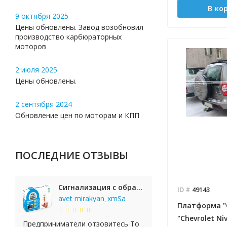
В ко
9 октября 2025
Цены обновлены. Завод возобновил
производство карбюраторных
моторов
2 июля 2025
Цены обновлены.
2 сентября 2024
Обновление цен по моторам и КПП
ПОСЛЕДНИЕ ОТЗЫВЫ
Сигнализация с обратной связью StarLine E65 BT 2CAN+LIN
ID #
49143
avet mirakyan_xmSa
Платформа "
"Chevrolet N
Предприниматели отзовитесь То