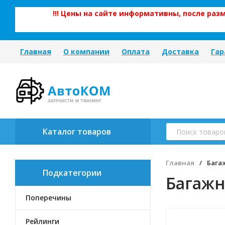
!!! Цены на сайте информативны, после ра
Главная
О компании
Оплата
Доставка
Гар
Каталог товаров
Главная
/
Бага
Подкатегории
Багажн
Поперечины
Рейлинги