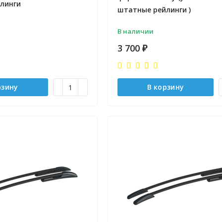
линги
штатные рейлинги )
В наличии
3 700
₽
рзину
В корзину