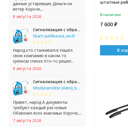
штатные рей
данные устаревшие Деньги на
ветер Короче,...
В наличии
8 августа 2026
7 600
₽
Сигнализация с обратной связью StarLine E65 BT 2CAN+LIN
Skam-pyblikaciya_woEl
Народ кто сталкивался Нашёл
В ко
свою компанию в каком-то
грязном списке Кто-то решил...
8 августа 2026
Сигнализация с обратной связью StarLine E65 BT 2CAN+LIN
Mejdynarodnie plateji_bgKi
Привет, народ А документы
требуют каждый раз новые
Обзвонил всех знакомых Короче,...
7 августа 2026