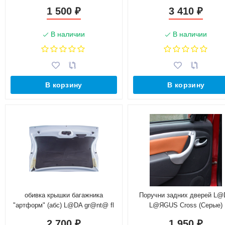
н.в.)
(2014-н.в.)
1 500
3 410
₽
₽
В наличии
В наличии
В корзину
В корзину
обивка крышки багажника
Поручни задних дверей L
"артформ" (абс) L@DA gr@nt@ fl
L@ЯGUS Cross (Серые)
(седан) рестайлинг (2018-н.в.)
2 700
1 950
₽
₽