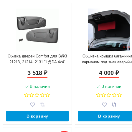
Обивка дверей Comfort для B@3
Обшивка крышки багажника
21213, 21214, 2131 "L@DA 4х4"
карманом под знак аварийн
остановки для L@DA Gr@n
3 518
4 000
₽
₽
(2011-2018)
В наличии
В наличии
В корзину
В корзину