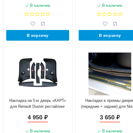
В наличии
В наличии
В корзину
В корзину
Накладка на 5-ю дверь «КАРТ»
Накладки в проемы двере
для Renault Duster рестайлинг
(передние + задние) для Nis
2015 г.в. (без комплектации)
Terrano с 2016 г.в.
4 950
3 650
₽
₽
В наличии
В наличии