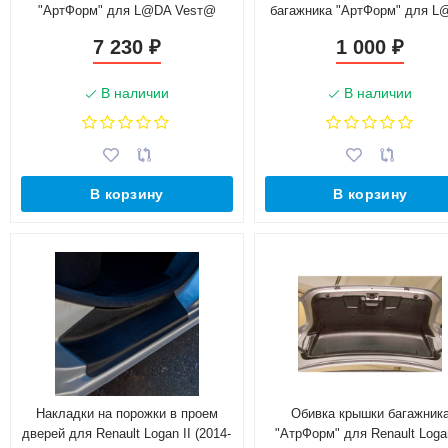
"АртФорм" для L@DA Vesт@
багажника "АртФорм" для 
(2016-н.в.)
Vesт@ (2016-н.в.)
7 230
1 000
₽
₽
В наличии
В наличии
В корзину
В корзину
Накладки на порожки в проем
Обивка крышки багажник
дверей для Renault Logan II (2014-
"АтрФорм" для Renault Logan