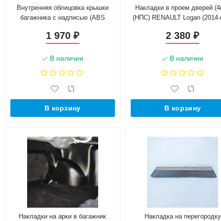
Внутренняя облицовка крышки
Накладки в проем дверей (4
багажника с надписью (ABS
(НПС) RENAULT Logan (2014-н
пластик) L@DA Vesт@ (2015-н.в.)
1 970
2 380
₽
₽
В наличии
В наличии
В корзину
В корзину
Накладки на арки в багажник
Накладка на перегородку