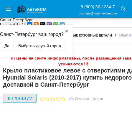
8 (800) 30-1234-7
manager@regiontehsnab.ru
Санкт-Петербург
ПОДЕЛИТЬСЯ:
✖
Санкт-Петербург ваш город?
ГЛАВНАЯ
/
КУЗОВЩИНА
/
ОКРАШЕННЫЕ КУЗОВНЫЕ ДЕТАЛИ
/
КРЫЛО 
Да
Выбрать другой город
!!! Цены на сайте информативны, после размещения зака
уточняются !!!
Крыло пластиковое левое с отверстиями д
Hyundai Solaris (2010-2017) купить недорого
доставкой в Санкт-Петербург
ID #89372
(0)
Оставить отзыв